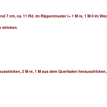
d 7 cm, ca. 11 Rd. im Rippenmuster (= 1 M re, 1 M li im We
e stricken.
sstricken, 2 M re, 1 M aus dem Querfaden herausstricken