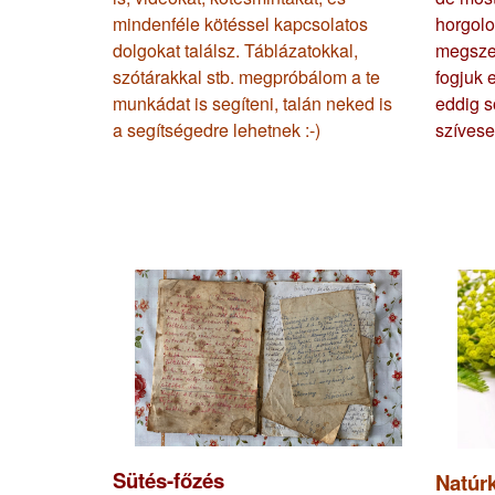
mindenféle kötéssel kapcsolatos
horgolo
dolgokat találsz. Táblázatokkal,
megszer
szótárakkal stb. megpróbálom a te
fogjuk 
munkádat is segíteni, talán neked is
eddig s
a segítségedre lehetnek :-)
szívese
Sütés-főzés
Natúr