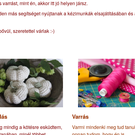
arrást, mint én, akkor itt jó helyen jársz.
inden más segítséget nyújtanak a kézimunkák elsajátításában és 
vül, szeretettel várlak :-)
lás
Varrás
g mindig a kötésre esküdtem,
Varrni mindenki meg tud tanul
anában, minél többet
onnan tudom, hogy én is