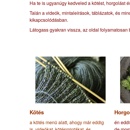
Ha te is ugyanúgy kedveled a kötést, horgolást és v
Talán a videók, mintaleírások, táblázatok, és m
kikapcsolódásban.
Látogass gyakran vissza, az oldal folyamatosan bő
Kötés
Horgo
a kötés menü alatt, ahogy már eddig
én eddi
is, videókat, kötésmintákat, és
de most