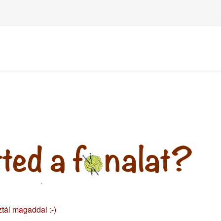
ztál magaddal :-)