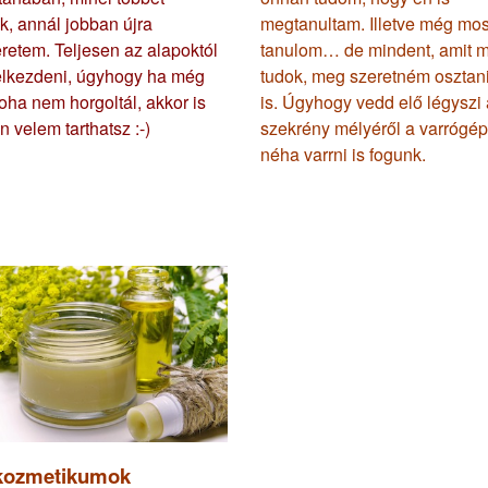
k, annál jobban újra
megtanultam. Illetve még mos
etem. Teljesen az alapoktól
tanulom… de mindent, amit 
elkezdeni, úgyhogy ha még
tudok, meg szeretném osztan
oha nem horgoltál, akkor is
is. Úgyhogy vedd elő légyszi 
n velem tarthatsz :-)
szekrény mélyéről a varrógép
néha varrni is fogunk.
kozmetikumok