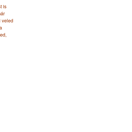
t is
már
i veled
a
ed,