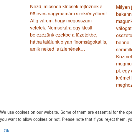
Nézd, micsoda kincsek rejtőznek a
Milyen 
96 éves nagymamám szekrényében!
bekenni
Alig várom, hogy megosszam
magunk 
veletek. Nemsokára egy kicsit
válogat
belezézünk ezekbe a füzetekbe,
összete
hátha találunk olyan finomságokat is,
benne,
amik neked is ízlenének…
semmifé
Kozmet
megmut
pl. egy
krémet 
meghoz
We use cookies on our website. Some of them are essential for the opera
you want to allow cookies or not. Please note that if you reject them, you
Ok